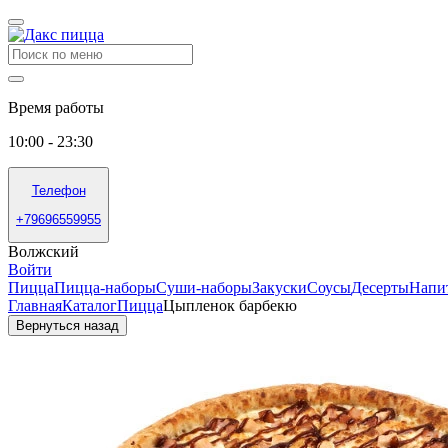
Время работы
10:00 - 23:30
Телефон
+79696559955
Волжский
Войти
Пицца
Пицца-наборы
Суши-наборы
Закуски
Соусы
Десерты
Напи
Главная
Каталог
Пицца
Цыпленок барбекю
Вернуться назад