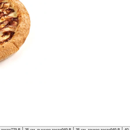
 тесто
779 ₽
35 см, пышное тесто
949 ₽
35 см, тонкое тесто
949 ₽
40