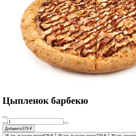
Цыпленок барбекю
Добавить
579 ₽
25 см, пышное тесто
579 ₽
30 см, пышное тесто
779 ₽
30 см, тонкое